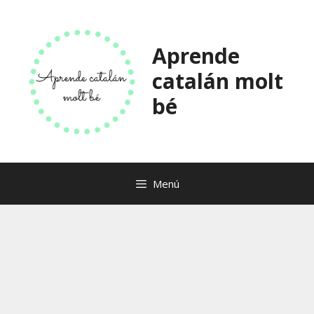
Saltar
al
contenido
Aprende
catalán molt
bé
Menú