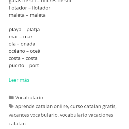
gafas de sol – ulleres de sol
flotador – flotador
maleta – maleta
playa – platja
mar – mar
ola – onada
océano – oceà
costa – costa
puerto – port
Leer más
Categorías
Vocabulario
Etiquetas
aprende catalan online
,
curso catalan gratis
,
vacances vocabulario
,
vocabulario vacaciones
catalan