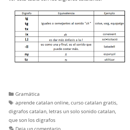
Categorías
Gramática
Etiquetas
aprende catalan online
,
curso catalan gratis
,
digrafos catalan
,
letras un solo sonido catalan
,
que son los digrafos
Deja un comentario