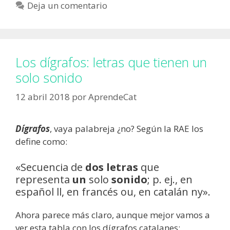
Deja un comentario
Los dígrafos: letras que tienen un
solo sonido
12 abril 2018
por
AprendeCat
Dígrafos
, vaya palabreja ¿no? Según la RAE los
define como:
«Secuencia de
dos letras
que
representa
un
solo
sonido
; p. ej., en
español ll, en francés ou, en catalán ny».
Ahora parece más claro, aunque mejor vamos a
ver esta tabla con los dígrafos catalanes: