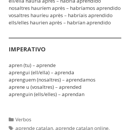
ell/ella hauria après – habría aprendido
nosaltres hauríem après – habríamos aprendido
vosaltres hauríeu après – habríais aprendido
ells/elles haurien après – habrían aprendido
IMPERATIVO
apren (tu) – aprende
aprengui (ell/ella) – aprenda
aprenguem (nosaltres) – aprendamos
aprene u (vosaltres) – aprended
aprenguin (ells/elles) – aprendan
Categorías
Verbos
Etiquetas
aprende catalan
,
aprende catalan online
,