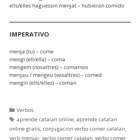
ells/elles haguessin menjat – hubieran comido
IMPERATIVO
menja (tu) – come
mengi (ell/ella) – coma
mengem (nosaltres) – comamos
menjau / mengeu (vosaltres) – comed
mengin (ells/elles) – coman
Categorías
Verbos
Etiquetas
aprende catalan online
,
aprende catalan
online gratis
,
conjugacion verbo comer catalan
,
verb menjar
,
verbo comer catalan
,
verbo comer