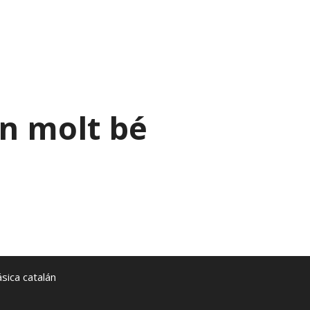
n molt bé
sica catalán