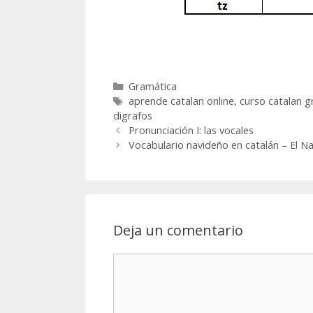
Categorías
Gramática
Etiquetas
aprende catalan online
,
curso catalan g
digrafos
Navegación
Pronunciación I: las vocales
de
Vocabulario navideño en catalán – El N
entradas
Deja un comentario
Comentario