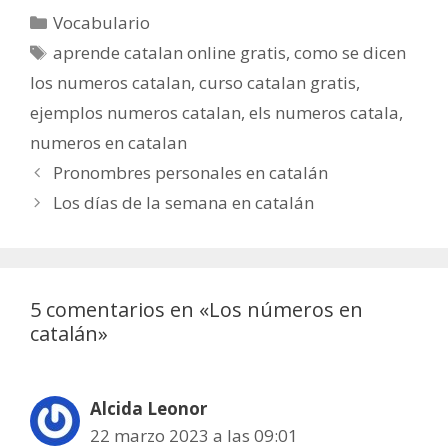
Categorías
Vocabulario
Etiquetas
aprende catalan online gratis
,
como se dicen
los numeros catalan
,
curso catalan gratis
,
ejemplos numeros catalan
,
els numeros catala
,
numeros en catalan
Navegación
Pronombres personales en catalán
de
Los días de la semana en catalán
entradas
5 comentarios en «Los números en
catalán»
Alcida Leonor
22 marzo 2023 a las 09:01