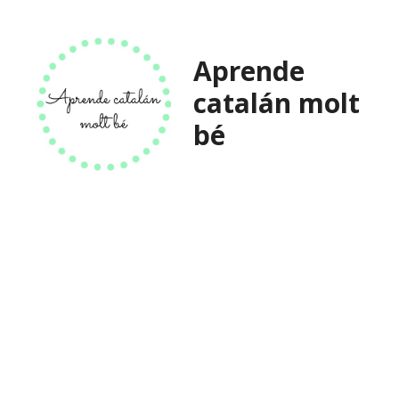
Saltar
al
contenido
Aprende
catalán molt
bé