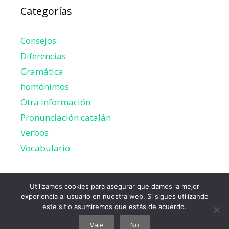
Categorías
Consejos
Diferencias
Gramática
homónimos
Otra información
Pronunciación catalán
Verbos
Vocabulario
Utilizamos cookies para asegurar que damos la mejor
experiencia al usuario en nuestra web. Si sigues utilizando
Sobre la página
Política de privacidad
este sitio asumiremos que estás de acuerdo.
Vale
No