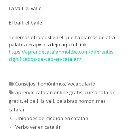
La vall: el valle
El ball: el baile
Tenemos otro post en el que hablamos de otra
palabra «cap», os dejo aquí el link
https://aprendecatalanmoltbe.com/diferentes-
significados-de-cap-en-catalan/
Categorías
Consejos
,
homónimos
,
Vocabulario
Etiquetas
aprende catalan online gratis
,
curso catalan
gratis
,
el ball
,
la vall
,
palabras homonimas
catalan
Navegación
Unidades de medida en catalán
de
Verbo ver en catalán