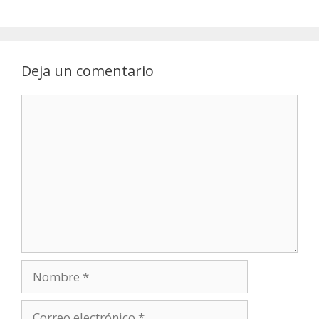
entradas
Deja un comentario
Comentario
Nombre
Correo