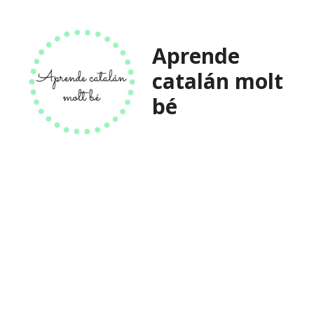
Saltar
al
contenido
Aprende
catalán molt
bé