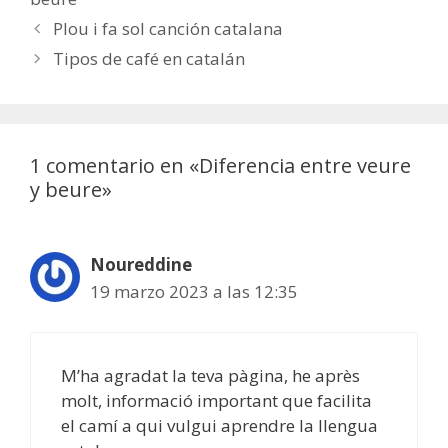
Navegación
Plou i fa sol canción catalana
de
Tipos de café en catalán
entradas
1 comentario en «Diferencia entre veure
y beure»
Noureddine
19 marzo 2023 a las 12:35
M’ha agradat la teva pàgina, he après
molt, informació important que facilita
el camí a qui vulgui aprendre la llengua