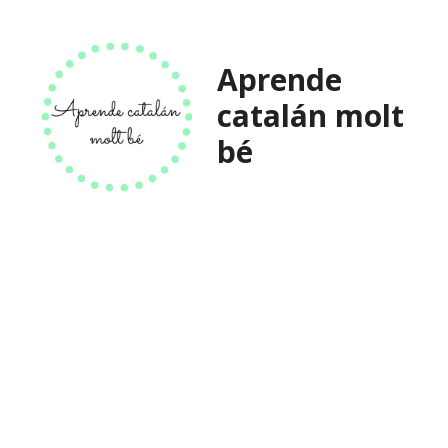
Saltar
al
contenido
Aprende
catalán molt
bé